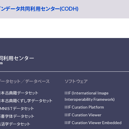
ープンデータ共同利用センター(CODH)
データセット／データベース
ソフトウェア
日本古典籍データセット
IIIF (International Image
Interoperability Framework)
日本古典籍くずし字データセット
IIIF Curation Platform
MNISTデータセット
IIIF Curation Viewer
篆書字体データセット
IIIF Curation Viewer Embedded
古活字データセット