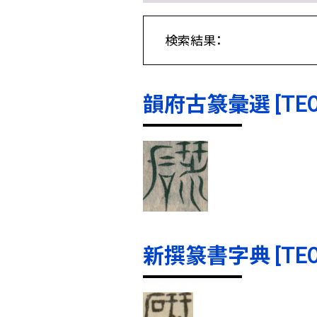
検索結果：
韻府古篆彙選 [TE000
新撰篆書字典 [TE000