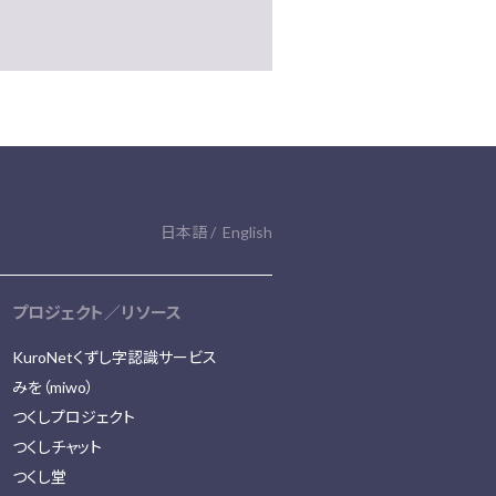
日本語
English
プロジェクト／リソース
KuroNetくずし字認識サービス
みを（miwo）
つくしプロジェクト
つくしチャット
つくし堂