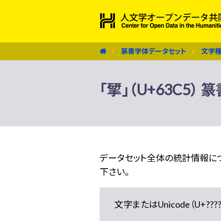
篆書字体データセット
文字
「揅」（U+63C5）
データセット全体の統計情報に
下さい。
文字またはUnicode（U+??