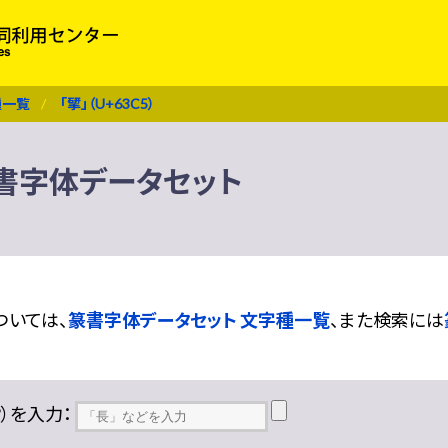
種一覧
「揅」（U+63C5）
 篆書字体データセット
ついては、
篆書字体データセット 文字種一覧
、また検索には
??）を入力：