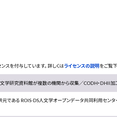
ンスを付与しています。 詳しくは
ライセンスの説明
をご覧下
学研究資料館が複数の機関から収集／CODH・DHII加工） doi:
である ROIS-DS人文学オープンデータ共同利用センター