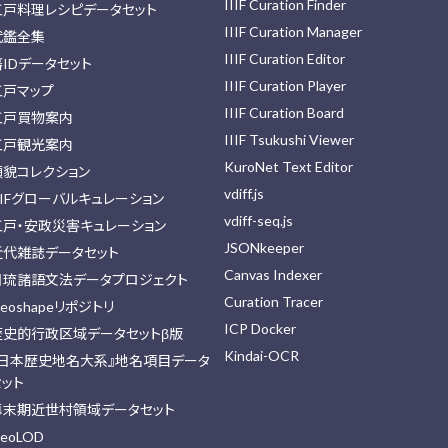
IIIF Curation Finder
江戸料理レシピデータセット
IIIF Curation Manager
武鑑全集
IIIF Curation Editor
藩IDデータセット
IIIF Curation Player
江戸マップ
IIIF Curation Board
江戸買物案内
IIIF Tsukushi Viewer
江戸観光案内
KuroNet Text Editor
顔貌コレクション
vdiff.js
IIFグローバルキュレーション
vdiff-seq.js
江戸・安政災害キュレーション
JSONkeeper
近代雑誌データセット
Canvas Indexer
日琉諸語文法データプロジェクト
Curation Tracer
eoshapeリポジトリ
ICP Docker
歴史的行政区域データセットβ版
Kindai-OCR
『日本歴史地名大系』地名項目データ
セット
幕末期近世村領域データセット
eoLOD