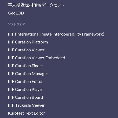
幕末期近世村領域データセット
GeoLOD
ソフトウェア
IIIF (International Image Interoperability Framework)
IIIF Curation Platform
IIIF Curation Viewer
IIIF Curation Viewer Embedded
IIIF Curation Finder
IIIF Curation Manager
IIIF Curation Editor
IIIF Curation Player
IIIF Curation Board
IIIF Tsukushi Viewer
KuroNet Text Editor