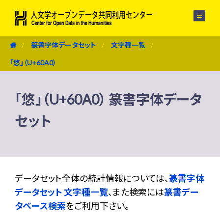
メニュー
篆書字体データセット
文字種一覧
「悠」（U+60A0）
「悠」（U+60A0） 篆書字体データ
セット
データセット全体の統計情報については、
篆書字体
データセット 文字種一覧
、また検索には
篆書デー
タベース検索
をご利用下さい。