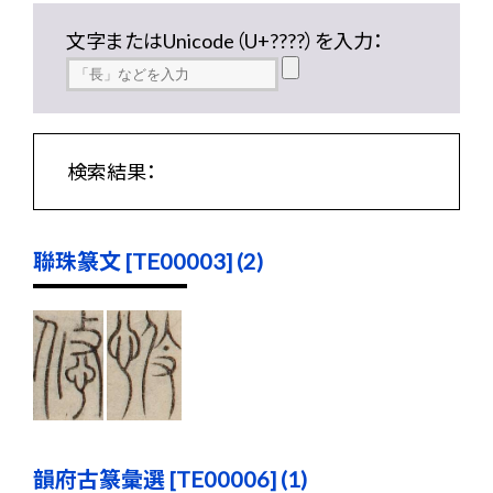
文字またはUnicode（U+????）を入力：
検索結果：
聯珠篆文 [TE00003] (2)
韻府古篆彙選 [TE00006] (1)