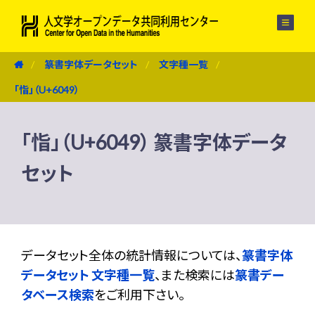
メニュー
篆書字体データセット
文字種一覧
「恉」（U+6049）
「恉」（U+6049） 篆書字体データ
セット
データセット全体の統計情報については、
篆書字体
データセット 文字種一覧
、また検索には
篆書デー
タベース検索
をご利用下さい。