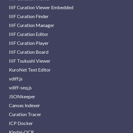
IIIF Curation Viewer Embedded
IIIF Curation Finder
IIIF Curation Manager
IIIF Curation Editor
IIIF Curation Player
IIIF Curation Board
IIIF Tsukushi Viewer
KuroNet Text Editor
vdiff.js
vdiff-seq.js
JSONkeeper
Canvas Indexer
Curation Tracer
ICP Docker
Kindai-OCR