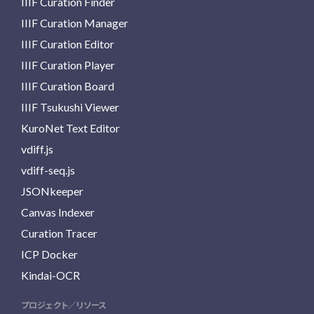
IIIF Curation Finder
IIIF Curation Manager
IIIF Curation Editor
IIIF Curation Player
IIIF Curation Board
IIIF Tsukushi Viewer
KuroNet Text Editor
vdiff.js
vdiff-seq.js
JSONkeeper
Canvas Indexer
Curation Tracer
ICP Docker
Kindai-OCR
プロジェクト／リソース