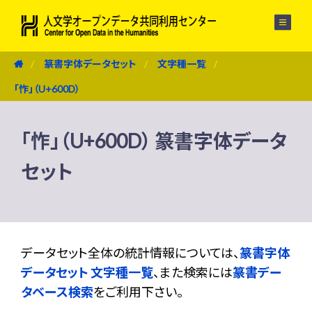
メニュー
篆書字体データセット
文字種一覧
「怍」（U+600D）
「怍」（U+600D） 篆書字体データ
セット
データセット全体の統計情報については、
篆書字体
データセット 文字種一覧
、また検索には
篆書デー
タベース検索
をご利用下さい。