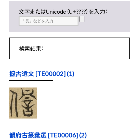
文字またはUnicode（U+????）を入力：
検索結果：
摭古遺文 [TE00002] (1)
韻府古篆彙選 [TE00006] (2)