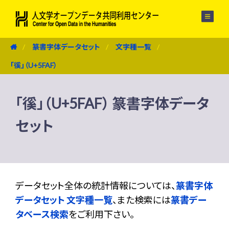
メニュー
篆書字体データセット
文字種一覧
「徯」（U+5FAF）
「徯」（U+5FAF） 篆書字体データ
セット
データセット全体の統計情報については、
篆書字体
データセット 文字種一覧
、また検索には
篆書デー
タベース検索
をご利用下さい。