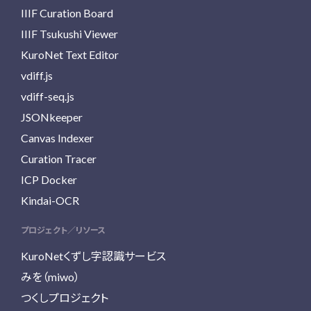
IIIF Curation Board
IIIF Tsukushi Viewer
KuroNet Text Editor
vdiff.js
vdiff-seq.js
JSONkeeper
Canvas Indexer
Curation Tracer
ICP Docker
Kindai-OCR
プロジェクト／リソース
KuroNetくずし字認識サービス
みを（miwo）
つくしプロジェクト