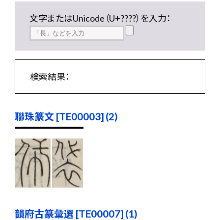
文字またはUnicode（U+????）を入力：
検索結果：
聯珠篆文 [TE00003] (2)
韻府古篆彙選 [TE00007] (1)