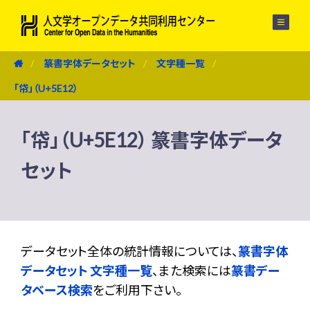
メニュー
篆書字体データセット
文字種一覧
「帒」（U+5E12）
「帒」（U+5E12） 篆書字体データ
セット
データセット全体の統計情報については、
篆書字体
データセット 文字種一覧
、また検索には
篆書デー
タベース検索
をご利用下さい。