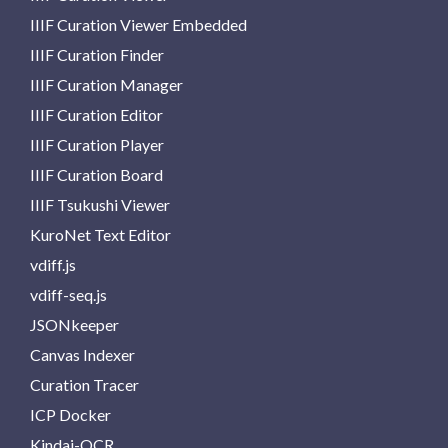
IIIF Curation Viewer Embedded
IIIF Curation Finder
IIIF Curation Manager
IIIF Curation Editor
IIIF Curation Player
IIIF Curation Board
IIIF Tsukushi Viewer
KuroNet Text Editor
vdiff.js
vdiff-seq.js
JSONkeeper
Canvas Indexer
Curation Tracer
ICP Docker
Kindai-OCR