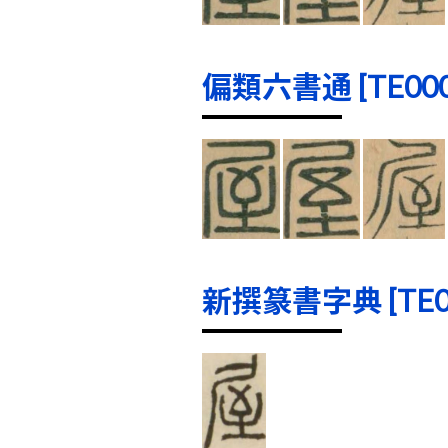
偏類六書通 [TE0001
新撰篆書字典 [TE000