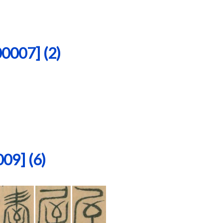
07] (2)
9] (6)