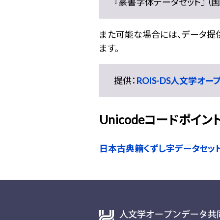
『篆書字体データセット』 （国文
また可能な場合には、データ提供元
ます。
提供：
ROIS-DS人文学オ
Unicodeコードポイン
日本古典籍くずし字データセッ