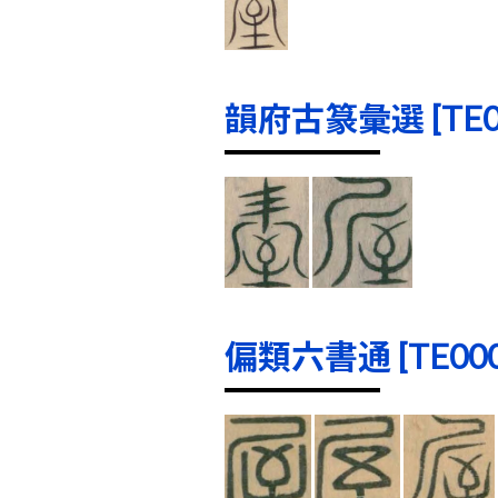
韻府古篆彙選 [TE000
偏類六書通 [TE0000