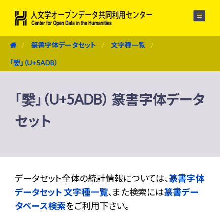
メニュー
篆書字体データセット
文字種一覧
「嫛」（U+5ADB）
「嫛」（U+5ADB） 篆書字体データ
セット
データセット全体の統計情報については、
篆書字体
データセット 文字種一覧
、また検索には
篆書デー
タベース検索
をご利用下さい。