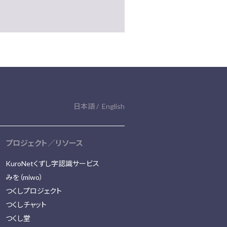
日本語
English
プロジェクト／リソース
KuroNetくずし字認識サービス
みを（miwo）
つくしプロジェクト
つくしチャット
つくし堂