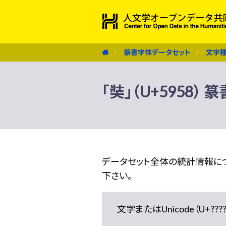
篆書字体データセット
文字
「奘」（U+5958）
データセット全体の統計情報に
下さい。
文字またはUnicode（U+??