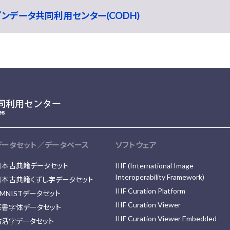
ープンデータ共同利用センター(CODH)
データセット／データベース
ソフトウェア
日本古典籍データセット
IIIF (International Image
Interoperability Framework)
日本古典籍くずし字データセット
IIIF Curation Platform
MNISTデータセット
IIIF Curation Viewer
篆書字体データセット
IIIF Curation Viewer Embedded
古活字データセット