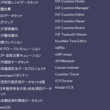
IIIF Curation Finder
江戸料理レシピデータセット
IIIF Curation Manager
武鑑全集
IIIF Curation Editor
藩IDデータセット
IIIF Curation Player
江戸マップ
IIIF Curation Board
江戸買物案内
IIIF Tsukushi Viewer
江戸観光案内
KuroNet Text Editor
顔貌コレクション
vdiff.js
IIFグローバルキュレーション
vdiff-seq.js
江戸・安政災害キュレーション
JSONkeeper
近代雑誌データセット
Canvas Indexer
日琉諸語文法データプロジェクト
Curation Tracer
eoshapeリポジトリ
ICP Docker
歴史的行政区域データセットβ版
Kindai-OCR
『日本歴史地名大系』地名項目データ
セット
幕末期近世村領域データセット
eoLOD