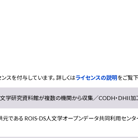
ンスを付与しています。 詳しくは
ライセンスの説明
をご覧下
学研究資料館が複数の機関から収集／CODH・DHII加工） doi:
である ROIS-DS人文学オープンデータ共同利用センター