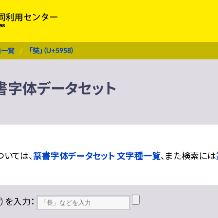
種一覧
「奘」（U+5958）
 篆書字体データセット
ついては、
篆書字体データセット 文字種一覧
、また検索には
??）を入力：