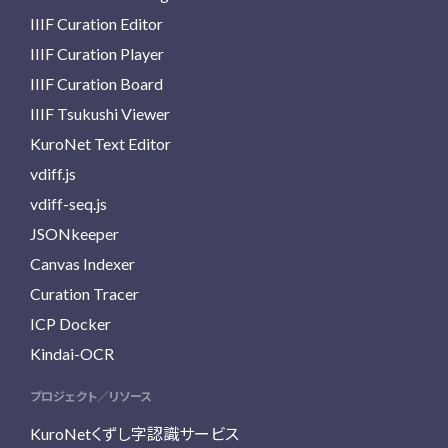
IIIF Curation Editor
IIIF Curation Player
IIIF Curation Board
IIIF Tsukushi Viewer
KuroNet Text Editor
vdiff.js
vdiff-seq.js
JSONkeeper
Canvas Indexer
Curation Tracer
ICP Docker
Kindai-OCR
プロジェクト／リソース
KuroNetくずし字認識サービス