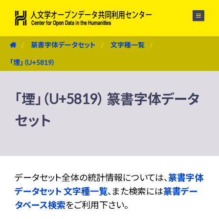
メニュー
篆書字体データセット
文字種一覧
「堙」（U+5819）
「堙」（U+5819） 篆書字体データ
セット
データセット全体の統計情報については、
篆書字体
データセット 文字種一覧
、また検索には
篆書デー
タベース検索
をご利用下さい。