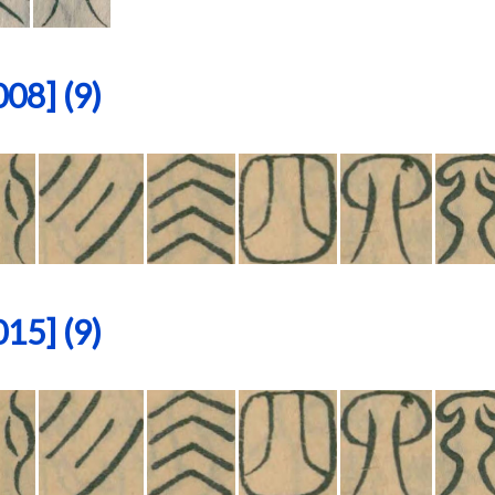
8] (9)
5] (9)