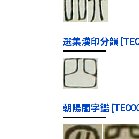
選集漢印分韻 [TE000
朝陽閣字鑑 [TE0004