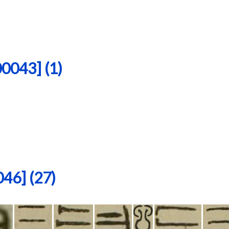
43] (1)
6] (27)