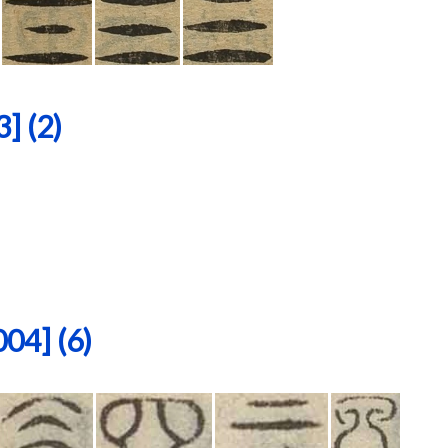
 (2)
4] (6)