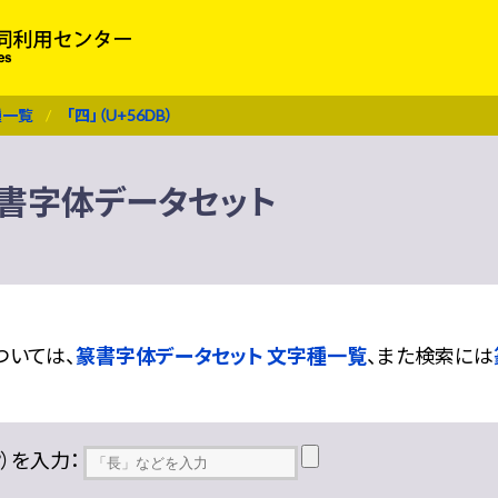
種一覧
「四」（U+56DB）
） 篆書字体データセット
ついては、
篆書字体データセット 文字種一覧
、また検索には
??）を入力：