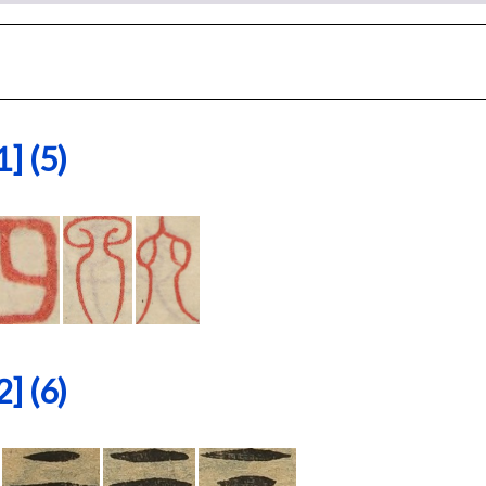
 (5)
 (6)