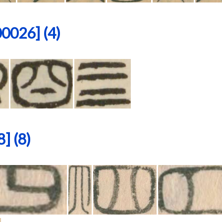
26] (4)
 (8)