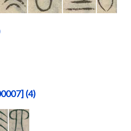
)
07] (4)