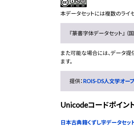
本データセットには複数のライセ
『篆書字体データセット』 （国文
また可能な場合には、データ提供元
ます。
提供：
ROIS-DS人文学オ
Unicodeコードポイン
日本古典籍くずし字データセッ