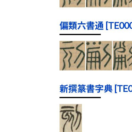
偏類六書通 [TE0001
新撰篆書字典 [TE000