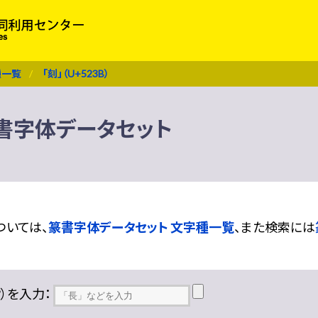
種一覧
「刻」（U+523B）
 篆書字体データセット
ついては、
篆書字体データセット 文字種一覧
、また検索には
??）を入力：