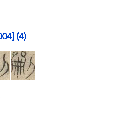
4] (4)
)