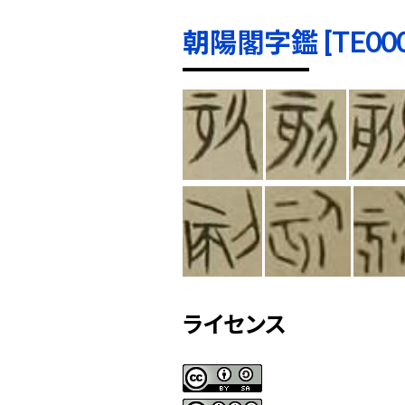
朝陽閣字鑑 [TE0004
ライセンス