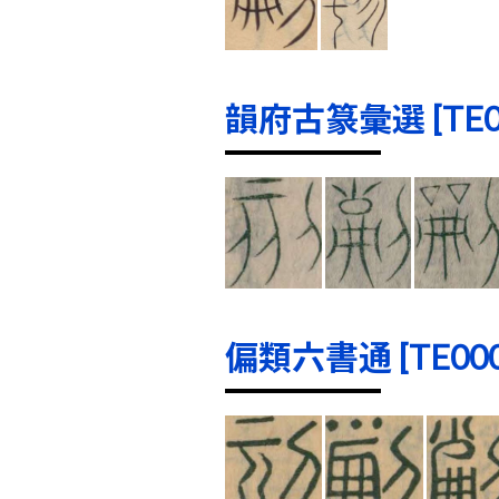
韻府古篆彙選 [TE000
偏類六書通 [TE0000