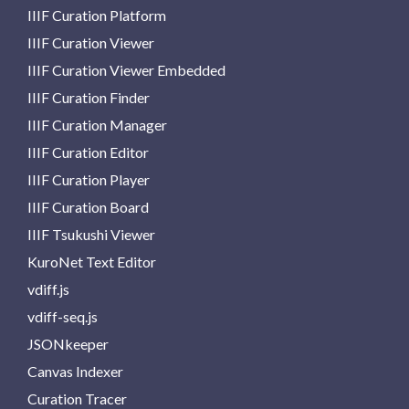
IIIF Curation Platform
IIIF Curation Viewer
IIIF Curation Viewer Embedded
IIIF Curation Finder
IIIF Curation Manager
IIIF Curation Editor
IIIF Curation Player
IIIF Curation Board
IIIF Tsukushi Viewer
KuroNet Text Editor
vdiff.js
vdiff-seq.js
JSONkeeper
Canvas Indexer
Curation Tracer