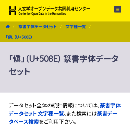
メニュー
篆書字体データセット
文字種一覧
「傎」（U+508E）
「傎」（U+508E） 篆書字体データ
セット
データセット全体の統計情報については、
篆書字体
データセット 文字種一覧
、また検索には
篆書デー
タベース検索
をご利用下さい。