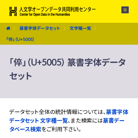
メニュー
篆書字体データセット
文字種一覧
「倅」（U+5005）
「倅」（U+5005） 篆書字体データ
セット
データセット全体の統計情報については、
篆書字体
データセット 文字種一覧
、また検索には
篆書デー
タベース検索
をご利用下さい。