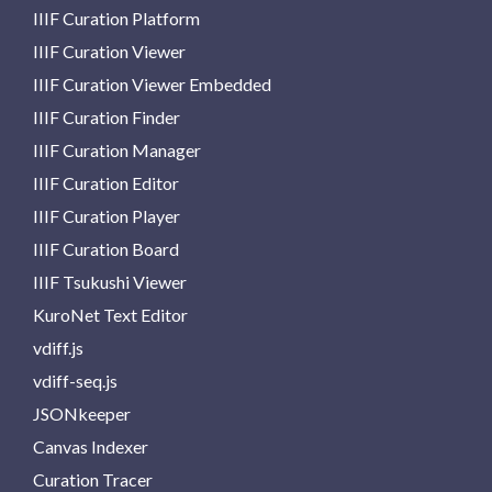
IIIF Curation Platform
IIIF Curation Viewer
IIIF Curation Viewer Embedded
IIIF Curation Finder
IIIF Curation Manager
IIIF Curation Editor
IIIF Curation Player
IIIF Curation Board
IIIF Tsukushi Viewer
KuroNet Text Editor
vdiff.js
vdiff-seq.js
JSONkeeper
Canvas Indexer
Curation Tracer