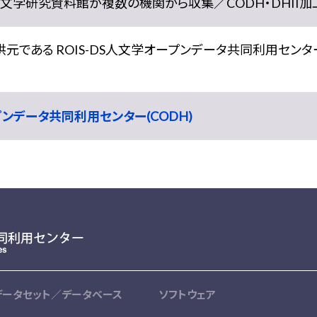
学研究資料館が複数の機関から収集／CODH・DHII加工） doi:
である ROIS-DS人文学オープンデータ共同利用センター
ープンデータ共同利用センター(CODH)
データセット／データベース
ソフトウェア