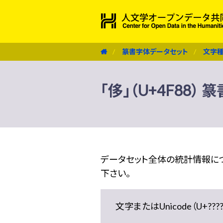
篆書字体データセット
文字
「侈」（U+4F88）
データセット全体の統計情報に
下さい。
文字またはUnicode（U+??