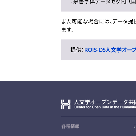
『篆書字体データセット』 （国文
また可能な場合には、データ提供元
ます。
提供：
ROIS-DS人文学オ
各種情報