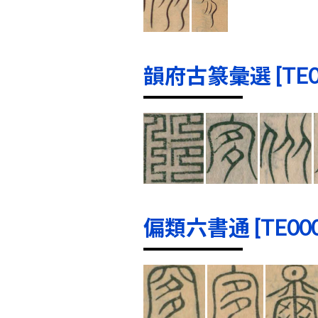
韻府古篆彙選 [TE000
偏類六書通 [TE0000