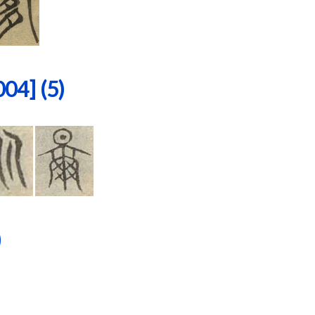
4] (5)
)