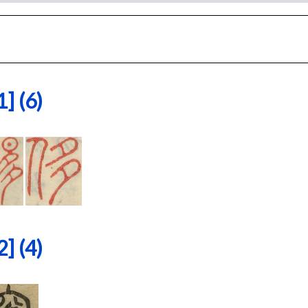
 (6)
 (4)