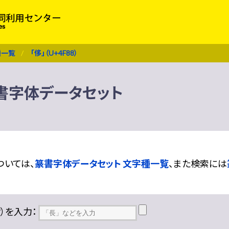
種一覧
「侈」（U+4F88）
 篆書字体データセット
ついては、
篆書字体データセット 文字種一覧
、また検索には
??）を入力：