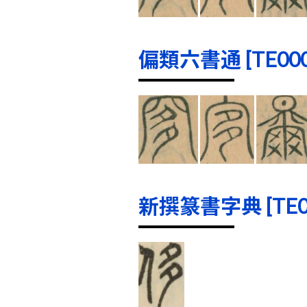
偏類六書通 [TE0001
新撰篆書字典 [TE000