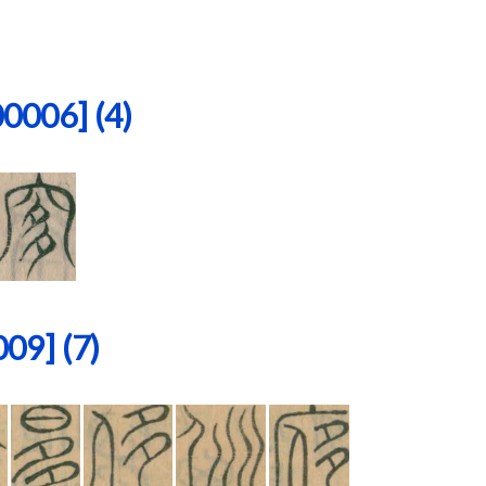
06] (4)
9] (7)