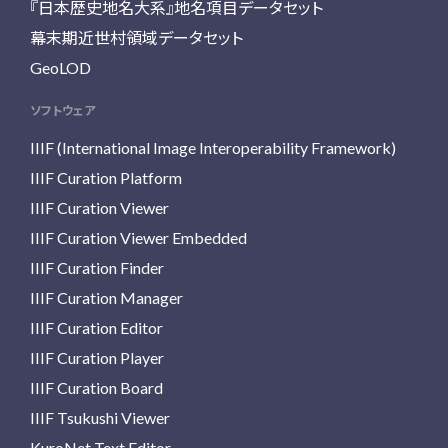
『日本歴史地名大系』地名項目データセット
幕末期近世村領域データセット
GeoLOD
ソフトウェア
IIIF (International Image Interoperability Framework)
IIIF Curation Platform
IIIF Curation Viewer
IIIF Curation Viewer Embedded
IIIF Curation Finder
IIIF Curation Manager
IIIF Curation Editor
IIIF Curation Player
IIIF Curation Board
IIIF Tsukushi Viewer
KuroNet Text Editor