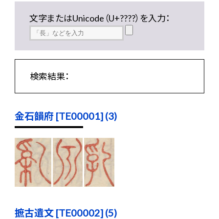
文字またはUnicode（U+????）を入力：
検索結果：
金石韻府 [TE00001] (3)
摭古遺文 [TE00002] (5)