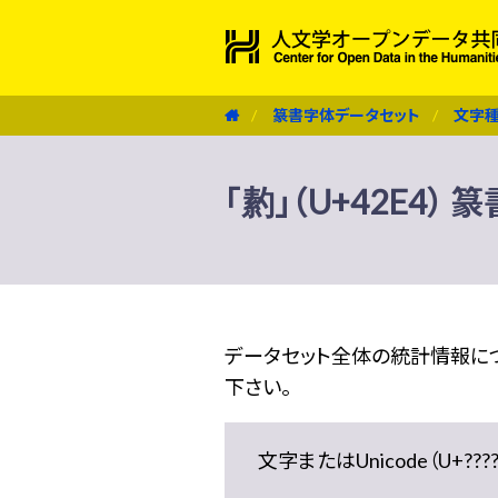
篆書字体データセット
文字
「䋤」（U+42E4）
データセット全体の統計情報に
下さい。
文字またはUnicode（U+??