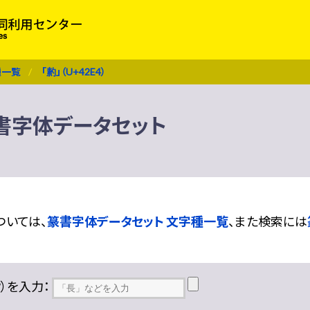
種一覧
「䋤」（U+42E4）
 篆書字体データセット
ついては、
篆書字体データセット 文字種一覧
、また検索には
??）を入力：