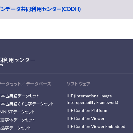
ープンデータ共同利用センター(CODH)
データセット／データベース
ソフトウェア
日本古典籍データセット
IIIF (International Image
Interoperability Framework)
日本古典籍くずし字データセット
IIIF Curation Platform
MNISTデータセット
IIIF Curation Viewer
篆書字体データセット
IIIF Curation Viewer Embedded
古活字データセット