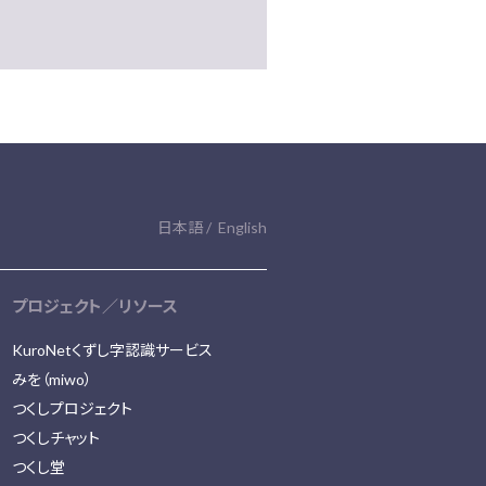
日本語
English
プロジェクト／リソース
KuroNetくずし字認識サービス
みを（miwo）
つくしプロジェクト
つくしチャット
つくし堂