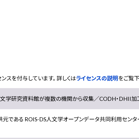
ンスを付与しています。 詳しくは
ライセンスの説明
をご覧下
学研究資料館が複数の機関から収集／CODH・DHII加工） doi:
である ROIS-DS人文学オープンデータ共同利用センター