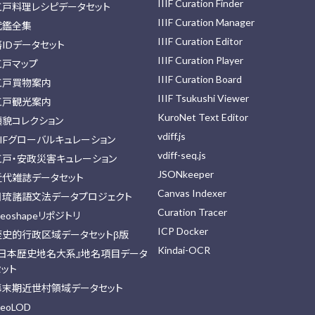
IIIF Curation Finder
江戸料理レシピデータセット
IIIF Curation Manager
武鑑全集
IIIF Curation Editor
藩IDデータセット
IIIF Curation Player
江戸マップ
IIIF Curation Board
江戸買物案内
IIIF Tsukushi Viewer
江戸観光案内
KuroNet Text Editor
顔貌コレクション
vdiff.js
IIFグローバルキュレーション
vdiff-seq.js
江戸・安政災害キュレーション
JSONkeeper
近代雑誌データセット
Canvas Indexer
日琉諸語文法データプロジェクト
Curation Tracer
eoshapeリポジトリ
ICP Docker
歴史的行政区域データセットβ版
Kindai-OCR
『日本歴史地名大系』地名項目データ
セット
幕末期近世村領域データセット
eoLOD