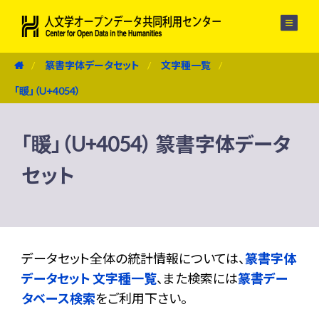
メニュー
篆書字体データセット
文字種一覧
「䁔」（U+4054）
「䁔」（U+4054） 篆書字体データ
セット
データセット全体の統計情報については、
篆書字体
データセット 文字種一覧
、また検索には
篆書デー
タベース検索
をご利用下さい。