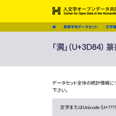
篆書字体データセット
文字
「㶄」（U+3D84）
データセット全体の統計情報に
下さい。
文字またはUnicode（U+??