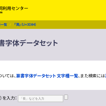
種一覧
「㶄」（U+3D84）
 篆書字体データセット
ついては、
篆書字体データセット 文字種一覧
、また検索には
??）を入力：