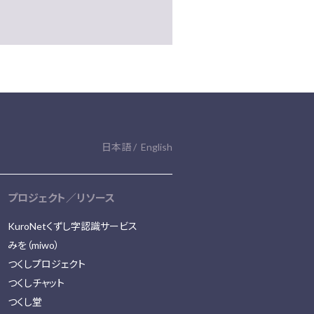
日本語
English
プロジェクト／リソース
KuroNetくずし字認識サービス
みを（miwo）
つくしプロジェクト
つくしチャット
つくし堂