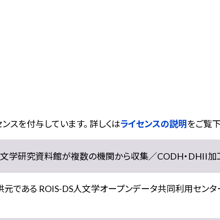
ンスを付与しています。 詳しくは
ライセンスの説明
をご覧下
学研究資料館が複数の機関から収集／CODH・DHII加工） doi:
である ROIS-DS人文学オープンデータ共同利用センター