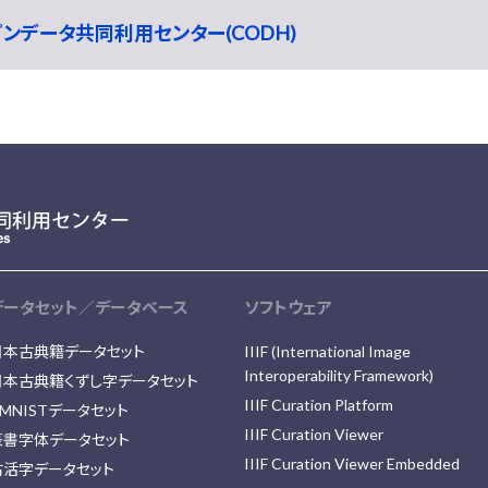
ープンデータ共同利用センター(CODH)
データセット／データベース
ソフトウェア
日本古典籍データセット
IIIF (International Image
Interoperability Framework)
日本古典籍くずし字データセット
IIIF Curation Platform
MNISTデータセット
IIIF Curation Viewer
篆書字体データセット
IIIF Curation Viewer Embedded
古活字データセット