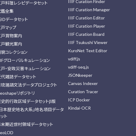
IIIF Curation Finder
江戸料理レシピデータセット
IIIF Curation Manager
武鑑全集
IIIF Curation Editor
藩IDデータセット
IIIF Curation Player
江戸マップ
IIIF Curation Board
江戸買物案内
IIIF Tsukushi Viewer
江戸観光案内
KuroNet Text Editor
顔貌コレクション
vdiff.js
IIFグローバルキュレーション
vdiff-seq.js
江戸・安政災害キュレーション
JSONkeeper
近代雑誌データセット
Canvas Indexer
日琉諸語文法データプロジェクト
Curation Tracer
eoshapeリポジトリ
ICP Docker
歴史的行政区域データセットβ版
Kindai-OCR
『日本歴史地名大系』地名項目データ
セット
幕末期近世村領域データセット
eoLOD