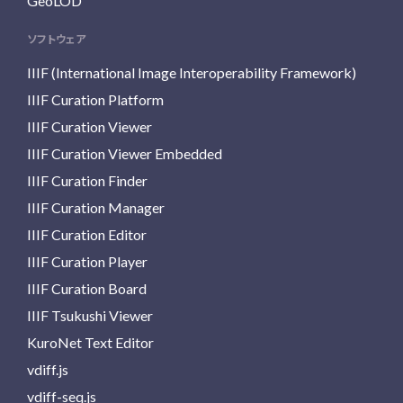
GeoLOD
ソフトウェア
IIIF (International Image Interoperability Framework)
IIIF Curation Platform
IIIF Curation Viewer
IIIF Curation Viewer Embedded
IIIF Curation Finder
IIIF Curation Manager
IIIF Curation Editor
IIIF Curation Player
IIIF Curation Board
IIIF Tsukushi Viewer
KuroNet Text Editor
vdiff.js
vdiff-seq.js