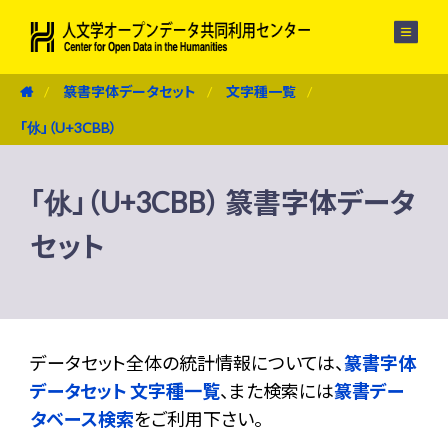
メニュー
篆書字体データセット
文字種一覧
「㲻」（U+3CBB）
「㲻」（U+3CBB） 篆書字体データ
セット
データセット全体の統計情報については、
篆書字体
データセット 文字種一覧
、また検索には
篆書デー
タベース検索
をご利用下さい。