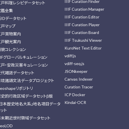
IIIF Curation Finder
江戸料理レシピデータセット
IIIF Curation Manager
武鑑全集
IIIF Curation Editor
藩IDデータセット
IIIF Curation Player
江戸マップ
IIIF Curation Board
江戸買物案内
IIIF Tsukushi Viewer
江戸観光案内
KuroNet Text Editor
顔貌コレクション
vdiff.js
IIFグローバルキュレーション
vdiff-seq.js
江戸・安政災害キュレーション
JSONkeeper
近代雑誌データセット
Canvas Indexer
日琉諸語文法データプロジェクト
Curation Tracer
eoshapeリポジトリ
ICP Docker
歴史的行政区域データセットβ版
Kindai-OCR
『日本歴史地名大系』地名項目データ
セット
幕末期近世村領域データセット
eoLOD