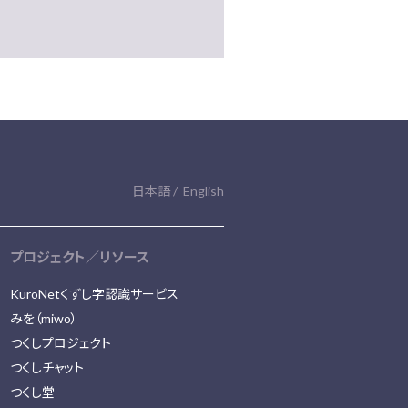
日本語
English
プロジェクト／リソース
KuroNetくずし字認識サービス
みを（miwo）
つくしプロジェクト
つくしチャット
つくし堂