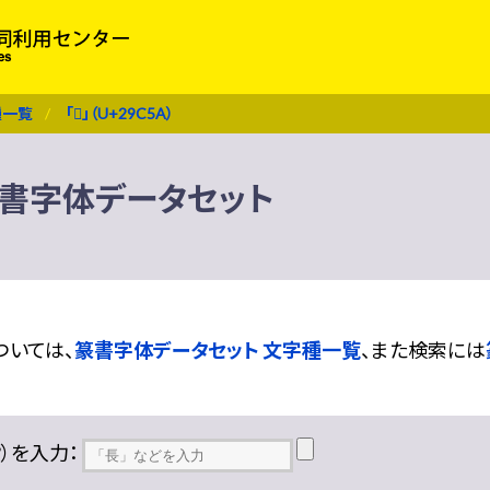
種一覧
「𩱚」（U+29C5A）
A） 篆書字体データセット
ついては、
篆書字体データセット 文字種一覧
、また検索には
??）を入力：