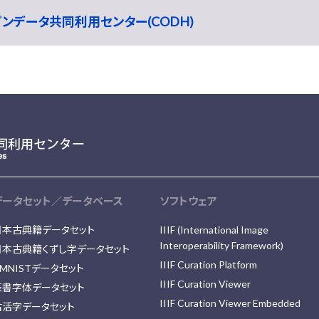
ープンデータ共同利用センター(CODH)
データセット／データベース
ソフトウェア
日本古典籍データセット
IIIF (International Image
Interoperability Framework)
日本古典籍くずし字データセット
IIIF Curation Platform
MNISTデータセット
IIIF Curation Viewer
篆書字体データセット
IIIF Curation Viewer Embedded
古活字データセット