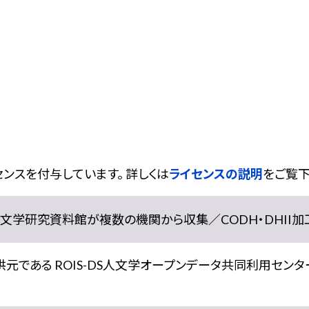
ンスを付与しています。 詳しくは
ライセンスの説明
をご覧下
学研究資料館が複数の機関から収集／CODH・DHII加工） doi:
である ROIS-DS人文学オープンデータ共同利用センター