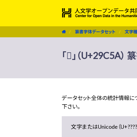
篆書字体データセット
文字
「𩱚」（U+29C5
データセット全体の統計情報に
下さい。
文字またはUnicode（U+??