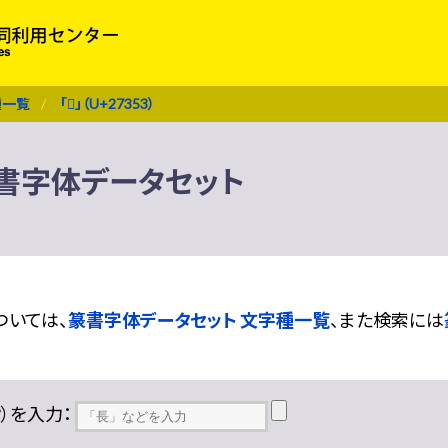
種一覧
「𧍓」（U+27353）
） 篆書字体データセット
ついては、
篆書字体データセット 文字種一覧
、また検索には
??）を入力：