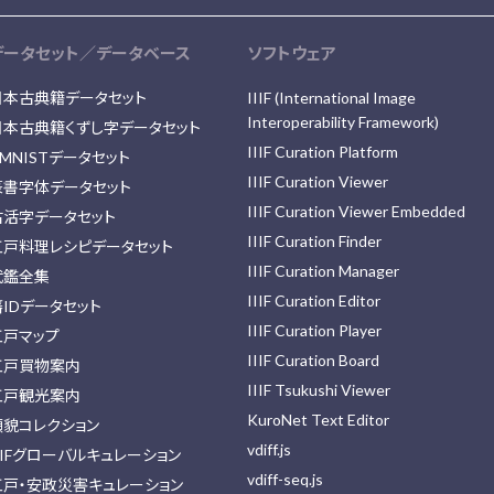
データセット／データベース
ソフトウェア
日本古典籍データセット
IIIF (International Image
Interoperability Framework)
日本古典籍くずし字データセット
IIIF Curation Platform
MNISTデータセット
IIIF Curation Viewer
篆書字体データセット
IIIF Curation Viewer Embedded
古活字データセット
IIIF Curation Finder
江戸料理レシピデータセット
IIIF Curation Manager
武鑑全集
IIIF Curation Editor
藩IDデータセット
IIIF Curation Player
江戸マップ
IIIF Curation Board
江戸買物案内
IIIF Tsukushi Viewer
江戸観光案内
KuroNet Text Editor
顔貌コレクション
vdiff.js
IIFグローバルキュレーション
vdiff-seq.js
江戸・安政災害キュレーション