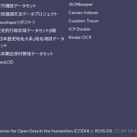
JSONkeeper
近代雑誌データセット
Canvas Indexer
日琉諸語文法データプロジェクト
Curation Tracer
eoshapeリポジトリ
ICP Docker
歴史的行政区域データセットβ版
Kindai-OCR
『日本歴史地名大系』地名項目データ
セット
幕末期近世村領域データセット
eoLOD
enter for Open Data in the Humanities (CODH)
@
ROIS-DS
. CC BY-SA 4.