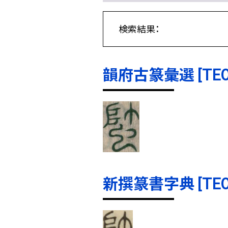
検索結果：
韻府古篆彙選 [TE000
新撰篆書字典 [TE000