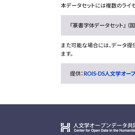
本データセットには複数のライセ
『篆書字体データセット』 （国文
また可能な場合には、データ提供元
ます。
提供：
ROIS-DS人文学オ