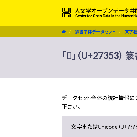
篆書字体データセット
文字
「𧍓」（U+27353
データセット全体の統計情報に
下さい。
文字またはUnicode（U+??