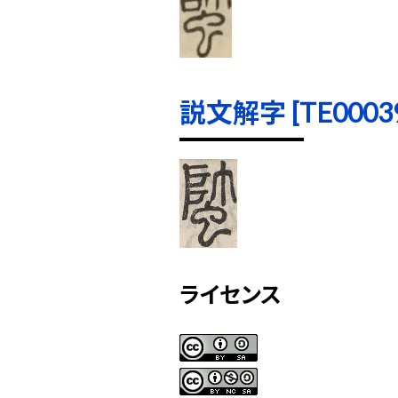
説文解字 [TE00039]
ライセンス