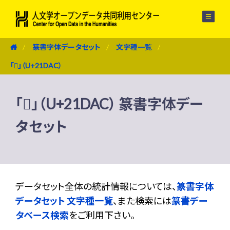
メニュー
篆書字体データセット
文字種一覧
「𡶬」（U+21DAC）
「𡶬」（U+21DAC） 篆書字体デー
タセット
データセット全体の統計情報については、
篆書字体
データセット 文字種一覧
、また検索には
篆書デー
タベース検索
をご利用下さい。