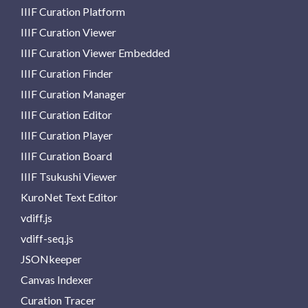
IIIF Curation Platform
IIIF Curation Viewer
IIIF Curation Viewer Embedded
IIIF Curation Finder
IIIF Curation Manager
IIIF Curation Editor
IIIF Curation Player
IIIF Curation Board
IIIF Tsukushi Viewer
KuroNet Text Editor
vdiff.js
vdiff-seq.js
JSONkeeper
Canvas Indexer
Curation Tracer