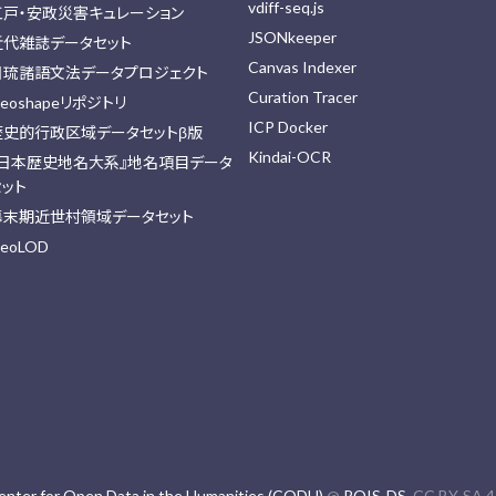
vdiff-seq.js
江戸・安政災害キュレーション
JSONkeeper
近代雑誌データセット
Canvas Indexer
日琉諸語文法データプロジェクト
Curation Tracer
eoshapeリポジトリ
ICP Docker
歴史的行政区域データセットβ版
Kindai-OCR
『日本歴史地名大系』地名項目データ
セット
幕末期近世村領域データセット
eoLOD
enter for Open Data in the Humanities (CODH)
@
ROIS-DS
. CC BY-SA 4.