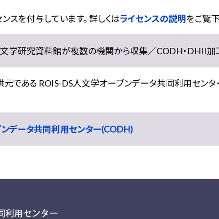
ンスを付与しています。 詳しくは
ライセンスの説明
をご覧下
学研究資料館が複数の機関から収集／CODH・DHII加工） doi:
である ROIS-DS人文学オープンデータ共同利用センター
ープンデータ共同利用センター(CODH)