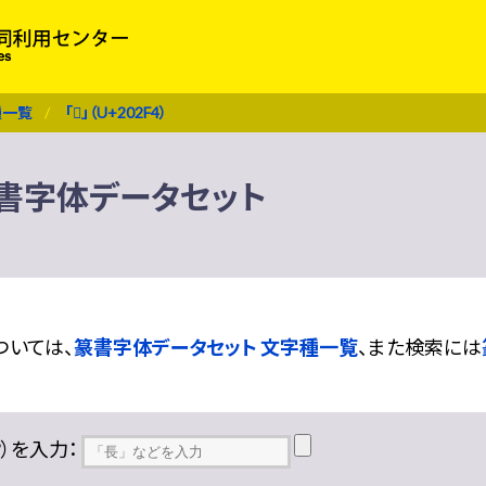
種一覧
「𠋴」（U+202F4）
） 篆書字体データセット
ついては、
篆書字体データセット 文字種一覧
、また検索には
??）を入力：