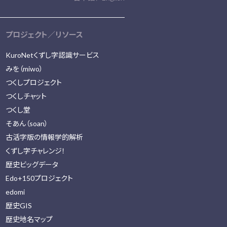
プロジェクト／リソース
KuroNetくずし字認識サービス
みを（miwo）
つくしプロジェクト
つくしチャット
つくし堂
そあん（soan）
古活字版の情報学的解析
くずし字チャレンジ！
歴史ビッグデータ
Edo+150プロジェクト
edomi
歴史GIS
歴史地名マップ