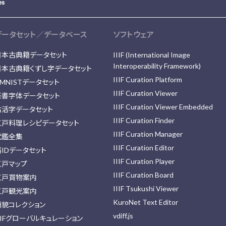
データセット／データベース
ソフトウェア
日本古典籍データセット
IIIF (International Image
Interoperability Framework)
日本古典籍くずし字データセット
IIIF Curation Platform
MNISTデータセット
IIIF Curation Viewer
篆書字体データセット
IIIF Curation Viewer Embedded
古活字データセット
IIIF Curation Finder
江戸料理レシピデータセット
IIIF Curation Manager
武鑑全集
IIIF Curation Editor
藩IDデータセット
IIIF Curation Player
江戸マップ
IIIF Curation Board
江戸買物案内
IIIF Tsukushi Viewer
江戸観光案内
KuroNet Text Editor
顔貌コレクション
vdiff.js
IIFグローバルキュレーション