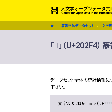
篆書字体データセット
文字
「𠋴」（U+202F4
データセット全体の統計情報に
下さい。
文字またはUnicode（U+??