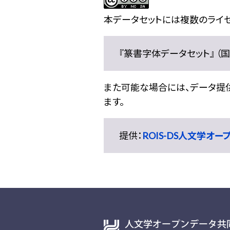
本データセットには複数のライセ
『篆書字体データセット』 （国文
また可能な場合には、データ提供元
ます。
提供：
ROIS-DS人文学オ