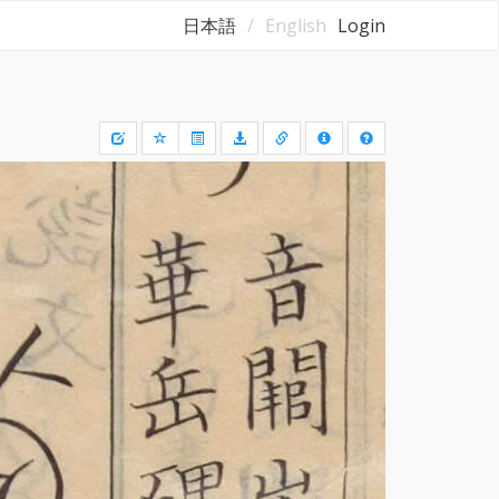
日本語
English
Login
Draw
a
rectangle