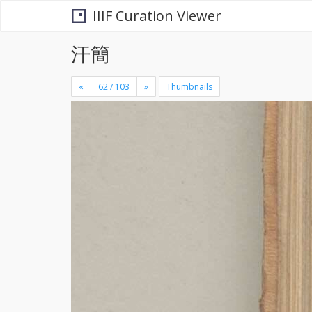
IIIF Curation Viewer
汗簡
«
»
Thumbnails
+
×
-
se