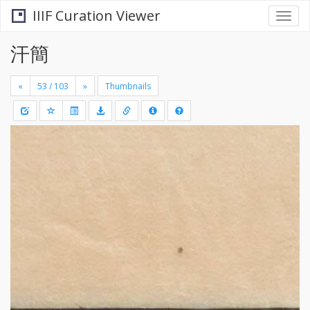
IIIF Curation Viewer
Togg
navi
汗簡
«
»
Thumbnails
+
Draw
-
a
rectang