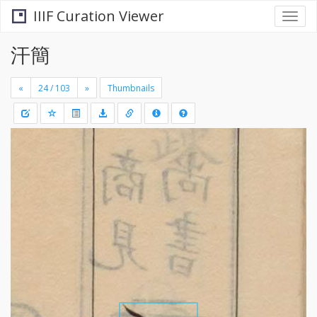
IIIF Curation Viewer
Togg
navi
汗簡
«
»
Thumbnails
+
Draw
-
a
rectang