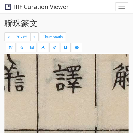
IIIF Curation Viewer
Togg
navi
聯珠篆文
«
»
Thumbnails
+
Draw
-
a
rectang