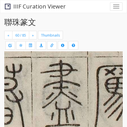
IIIF Curation Viewer
Togg
navi
聯珠篆文
«
»
Thumbnails
+
Draw
-
a
rectang