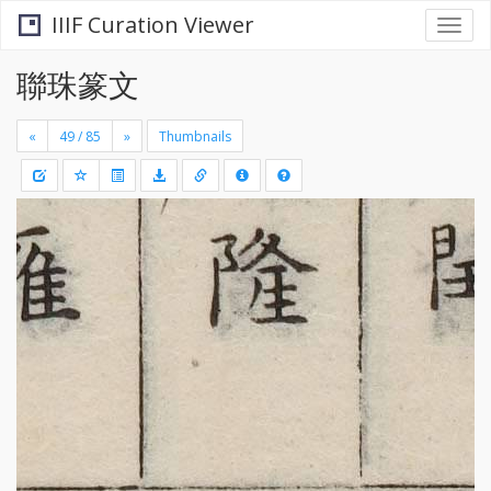
IIIF Curation Viewer
Togg
navi
聯珠篆文
«
»
Thumbnails
+
Draw
-
a
rectang