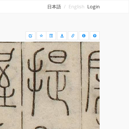
日本語
English
Login
Draw
a
rectangle