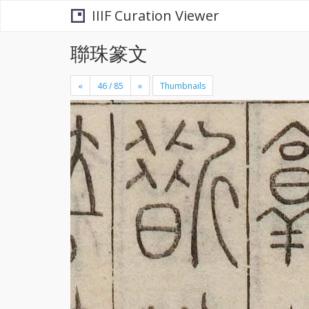
IIIF Curation Viewer
聯珠篆文
«
»
Thumbnails
+
×
-
se