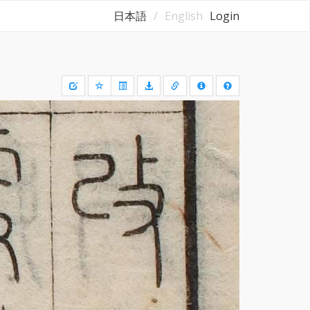
日本語
English
Login
Draw
a
rectangle