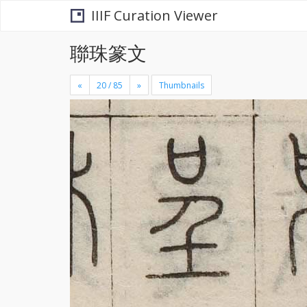
IIIF Curation Viewer
聯珠篆文
«
»
Thumbnails
+
×
-
se