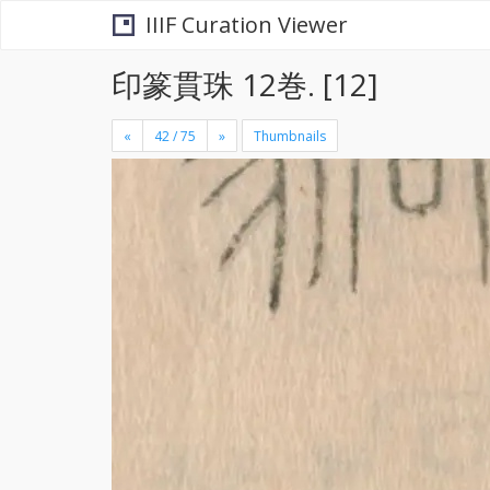
IIIF Curation Viewer
印篆貫珠 12巻. [12]
«
»
Thumbnails
+
×
-
se