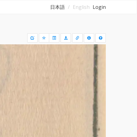
日本語
English
Login
Draw
a
rectangle