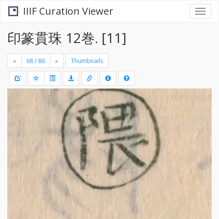
IIIF Curation Viewer
Togg
navi
印篆貫珠 12巻. [11]
«
»
Thumbnails
+
Draw
-
a
rectang