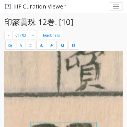
IIIF Curation Viewer
Togg
navi
印篆貫珠 12巻. [10]
«
»
Thumbnails
+
Draw
-
a
rectang