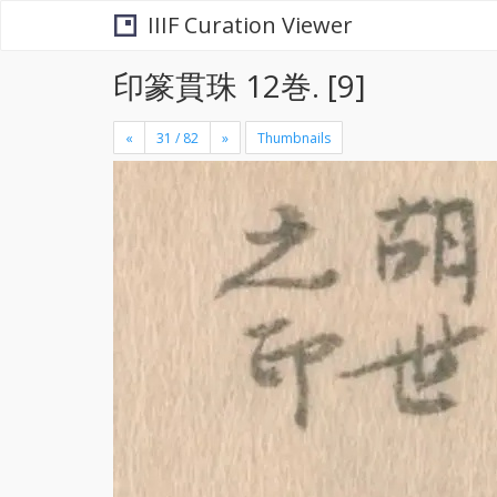
IIIF Curation Viewer
印篆貫珠 12巻. [9]
«
»
Thumbnails
+
×
-
se