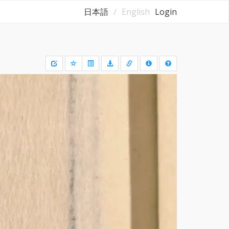
日本語
English
Login
Draw
a
rectangle