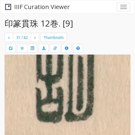
IIIF Curation Viewer
Togg
navi
印篆貫珠 12巻. [9]
«
»
Thumbnails
+
Draw
-
a
rectang