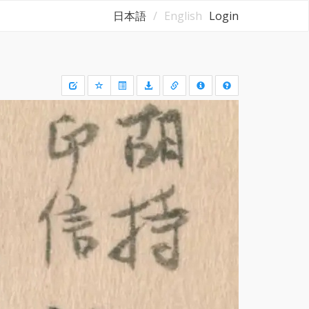
日本語
English
Login
Draw
a
rectangle