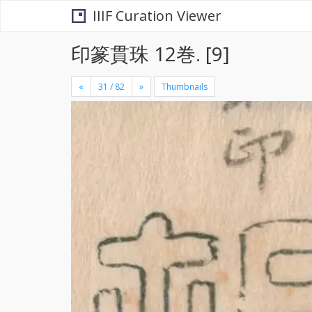
IIIF Curation Viewer
印篆貫珠 12巻. [9]
«
»
Thumbnails
+
×
-
se