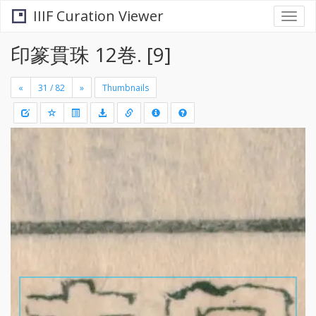
IIIF Curation Viewer
Togg
navi
印篆貫珠 12巻. [9]
«
»
Thumbnails
+
Draw
-
a
rectang