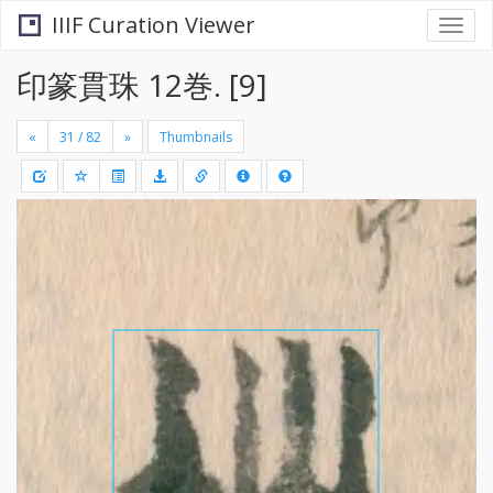
IIIF Curation Viewer
Togg
navi
印篆貫珠 12巻. [9]
«
»
Thumbnails
+
Draw
-
a
rectang