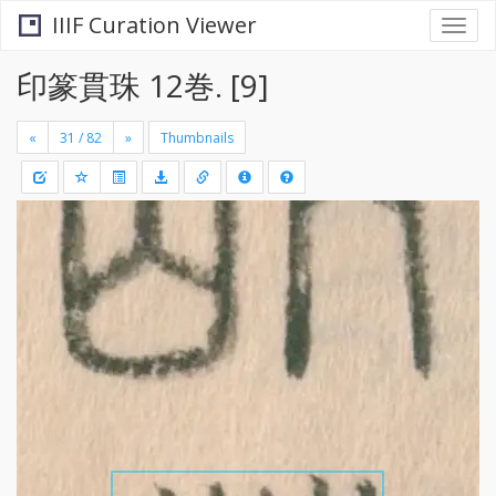
IIIF Curation Viewer
Togg
navi
印篆貫珠 12巻. [9]
«
»
Thumbnails
+
Draw
-
a
rectang