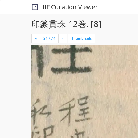
IIIF Curation Viewer
印篆貫珠 12巻. [8]
«
»
Thumbnails
+
×
-
se