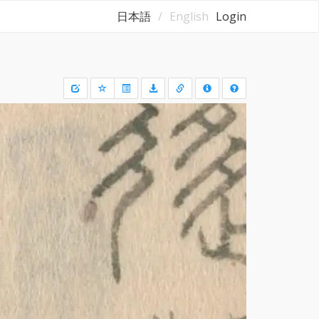
日本語
English
Login
Draw
a
rectangle