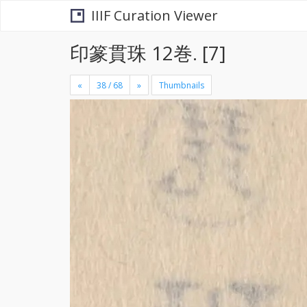
IIIF Curation Viewer
印篆貫珠 12巻. [7]
«
»
Thumbnails
+
×
-
se