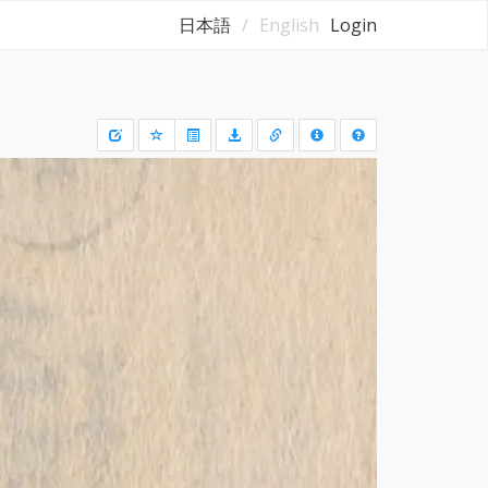
日本語
English
Login
Draw
a
rectangle