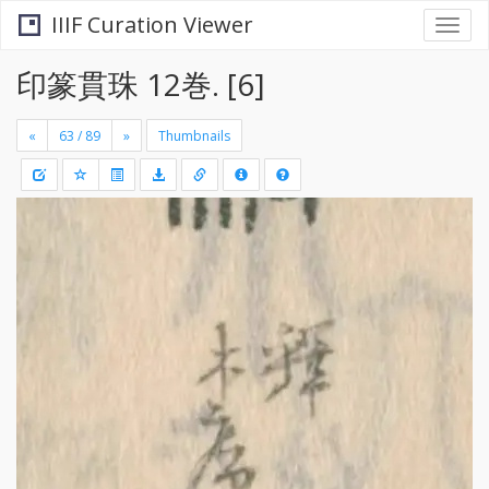
IIIF Curation Viewer
Togg
navi
印篆貫珠 12巻. [6]
«
»
Thumbnails
+
Draw
-
a
rectang