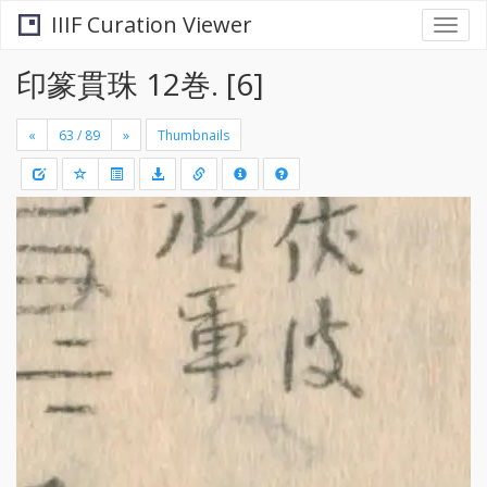
IIIF Curation Viewer
Togg
navi
印篆貫珠 12巻. [6]
«
»
Thumbnails
+
Draw
-
a
rectang