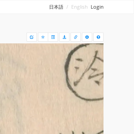
日本語
English
Login
Draw
a
rectangle