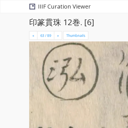
IIIF Curation Viewer
印篆貫珠 12巻. [6]
«
»
Thumbnails
+
×
-
se