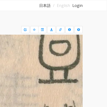
日本語
English
Login
Draw
a
rectangle