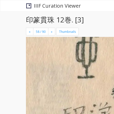
IIIF Curation Viewer
印篆貫珠 12巻. [3]
«
»
Thumbnails
+
×
-
se