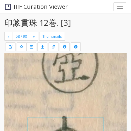
IIIF Curation Viewer
Togg
navi
印篆貫珠 12巻. [3]
«
»
Thumbnails
+
Draw
-
a
rectang