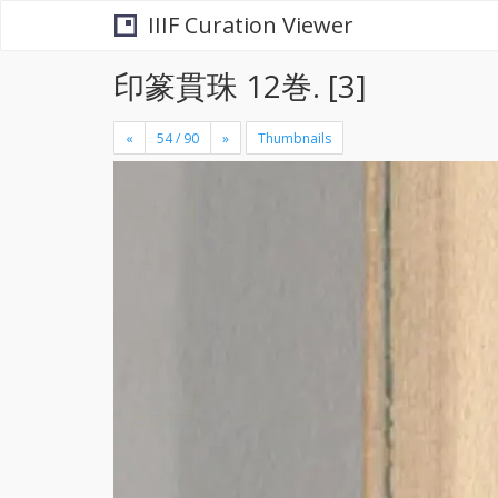
IIIF Curation Viewer
印篆貫珠 12巻. [3]
«
»
Thumbnails
+
×
-
se