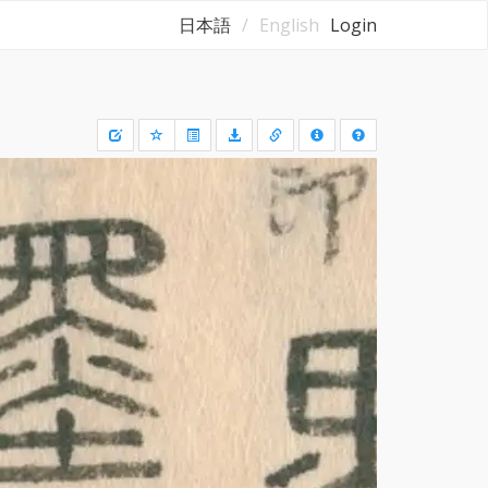
日本語
English
Login
Draw
a
rectangle