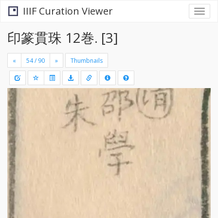
IIIF Curation Viewer
Togg
navi
印篆貫珠 12巻. [3]
«
»
Thumbnails
+
Draw
-
a
rectang